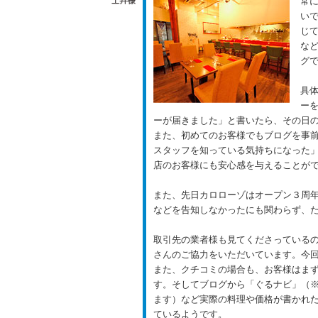
常
い
じ
な
グ
具
ー
ーが届きました」と書いたら、その日
また、初めてのお客様でもブログを事
スタッフを知っている気持ちになった
店のお客様にも安心感を与えることが
また、先日カロローゾはオープン３周
などを告知しなかったにも関わらず、
取引先の業者様も見てくださっている
さんのご協力をいただいています。今
また、クチコミの場合も、お客様はま
す。そしてブログから「ぐるナビ」（
ます）など実際の料理や価格が書かれ
ているようです。